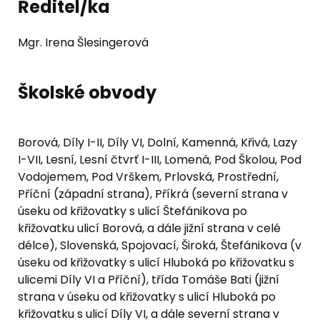
Ředitel/ka
Mgr. Irena Šlesingerová
Školské obvody
Borová, Díly I-II, Díly VI, Dolní, Kamenná, Křivá, Lazy
I-VII, Lesní, Lesní čtvrť I-III, Lomená, Pod Školou, Pod
Vodojemem, Pod Vrškem, Prlovská, Prostřední,
Příční (západní strana), Příkrá (severní strana v
úseku od křižovatky s ulicí Štefánikova po
křižovatku ulicí Borová, a dále jižní strana v celé
délce), Slovenská, Spojovací, Široká, Štefánikova (v
úseku od křižovatky s ulicí Hluboká po křižovatku s
ulicemi Díly VI a Příční), třída Tomáše Bati (jižní
strana v úseku od křižovatky s ulicí Hluboká po
křižovatku s ulicí Díly VI, a dále severní strana v