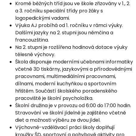
Kromě běžných tříd jsou ve škole zřizovány v 1., 2.
a 3. ročníku speciální třídy pro žáky s
logopedickými vadami.
Výuka AJ probíhá od 1. ročníku v rámci výuky.
Dalšími jazyky na 2. stupni jsou němčina a
francouzština.
Na 2. stupni je rozšířena hodinová dotace výuky
tělesné výchovy.
Škola disponuje moderními učebnami informatiky
včetně 3D tiskárny, jazykovými a přírodovědnými
pracovnami, multimediálními pracovnami,
dílnami, moderní kuchyňkou a sportovním
hřištěm. Součástí školského poradenského
pracoviště je školní psycholožka.
Školní družina je v provozu od 6:00 do 17:00 hodin.
Stravování ve školní jídelně je zajištěno včetně
diet a možnosti výběru ze dvou jídel.
Výchovně-vzdělávací práci školy doplňují
kroužky ŠD, sportovní a pohybové aktivity pro